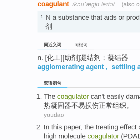
coagulant
/kəʊˈæɡjʊˌleɪtə/
(also 
N
a substance that aids or pr
1.
剂
同近义词
同根词
n. [化工][助剂]凝结剂；凝结器
agglomerating agent
,
settling 
双语例句
The
coagulator
can't easily
dam
热
凝固器不易
损伤
正常组织。
youdao
In this paper
,
the treating
effect
high
molecule
coagulator
(
PDA