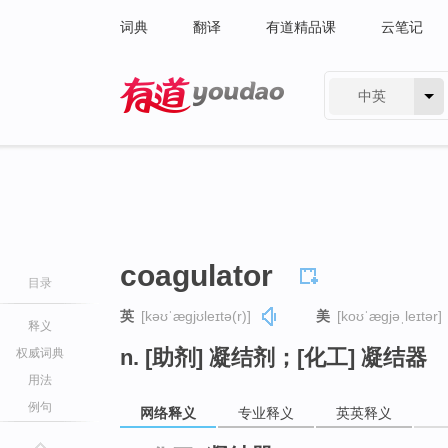
词典
翻译
有道精品课
云笔记
中英
有道 - 网易旗下搜索
coagulator
目录
英
[kəʊˈæɡjʊleɪtə(r)]
美
[koʊˈæɡjəˌleɪtər]
释义
n. [助剂] 凝结剂；[化工] 凝结器
权威词典
用法
例句
网络释义
专业释义
英英释义