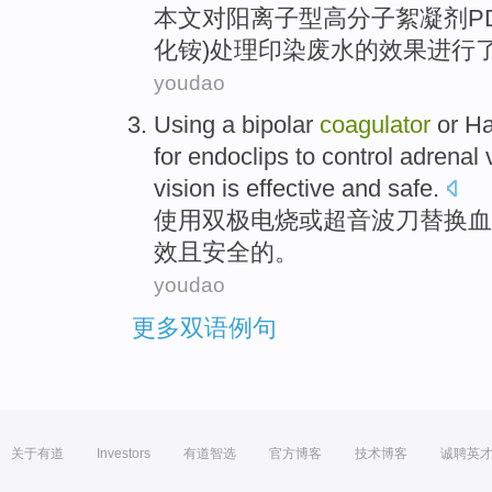
本文
对
阳离子型高分子絮凝剂
P
化铵
)
处理
印染废水
的
效果
进行
youdao
Using
a bipolar
coagulator
or
Ha
for endoclips
to
control
adrenal
vision
is
effective
and
safe
.
使用
双
极电烧
或
超音波刀
替换
血
效
且
安全的。
youdao
更多双语例句
关于有道
Investors
有道智选
官方博客
技术博客
诚聘英