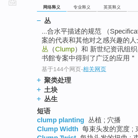
网络释义
专业释义
英英释义
go
top
丛
...合水平描述的规范 （Specific
案的代表和其他对之感兴趣的人
丛
（
Clump
）和 新世纪资讯组织
书館专案中得到了广泛的应用＂ [
基于144个网页
-
相关网页
聚类处理
土块
丛生
短语
clump planting
丛植 ; 穴播
Clump Width
每束头发的宽度 ;
Clump Twist
每块头发的扭曲 ; 