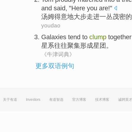
and
said
, "
Here
you are
!"
汤姆
得意地
大步
走进
一
丛
茂密
的
youdao
Galaxies
tend to
clump
together
星系
往往
聚集
形成
星团
。
《牛津词典》
更多双语例句
关于有道
Investors
有道智选
官方博客
技术博客
诚聘英