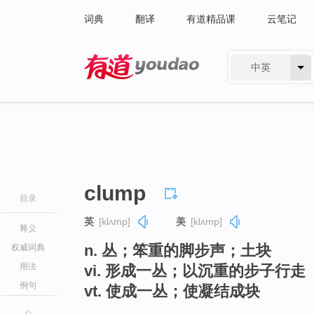
词典
翻译
有道精品课
云笔记
中英
有道 - 网易旗下搜索
clump
目录
英
[klʌmp]
美
[klʌmp]
释义
n. 丛；笨重的脚步声；土块
权威词典
用法
vi. 形成一丛；以沉重的步子行走
例句
vt. 使成一丛；使凝结成块