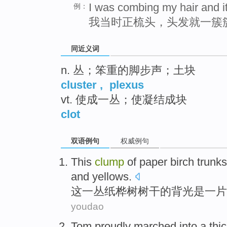
I was combing my hair and it 
例：
我当时正梳头，头发就一簇
同近义词
n. 丛；笨重的脚步声；土块
cluster
,
plexus
vt. 使成一丛；使凝结成块
clot
双语例句
权威例句
This
clump
of paper
birch
trunk
and yellows
.
这
一丛
纸
桦树
树干
的
背光
是
一
片
youdao
Tom
proudly
marched
into
a
thi