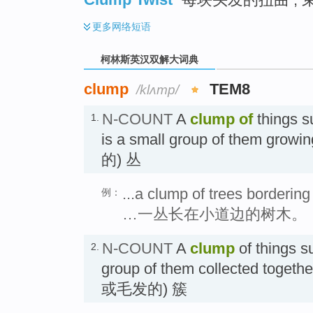
更多
网络短语
柯林斯英汉双解大词典
clump
TEM8
/klʌmp/
N-COUNT
A
clump
of
things s
1.
is a small group of them gro
的) 丛
...a clump of trees bordering
例：
…一丛长在小道边的树木。
N-COUNT
A
clump
of things su
2.
group of them collected toget
或毛发的) 簇