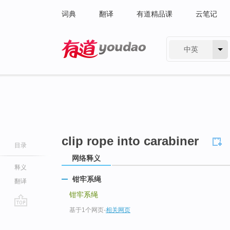
词典
翻译
有道精品课
云笔记
中英
有道 - 网易旗下搜索
clip rope into carabiner
目录
网络释义
释义
钳牢系绳
翻译
钳牢系绳
基于1个网页
-
相关网页
go
top