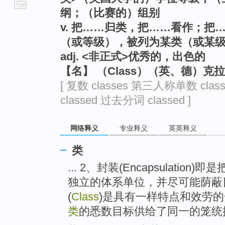
纲；（比赛的）组别
go
v. 把……归类，把……看作；
top
（或等级），被列为某类（或某
adj. <非正式>优秀的，出色的
【名】 （Class）（英、德）克
[ 复数 classes 第三人称单数 clas
classed 过去分词 classed ]
网络释义
专业释义
英英释义
类
... 2、封装(Encapsulati
独立的体系单位，并尽可能荫蔽
(
Class
)是具有一样特点和效劳
类
的悉数目标供给了同一的笼统