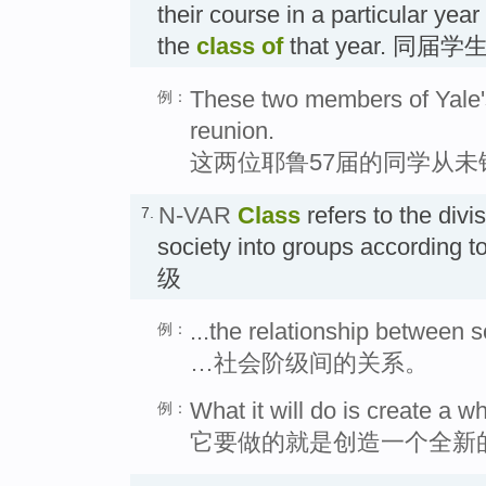
their course in a particular year
the
class of
that year. 同届学
These two members of Yale's
例：
reunion.
这两位耶鲁57届的同学从
N-VAR
Class
refers to the divi
7.
society into groups according to
级
...the relationship between s
例：
…社会阶级间的关系。
What it will do is create a w
例：
它要做的就是创造一个全新