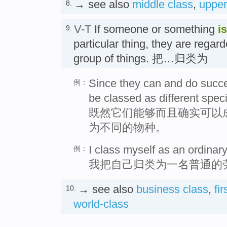
→ see also
middle class
,
upper
8.
V-T
If someone or something
i
9.
particular thing, they are regar
group of things. 把…归类为
Since they can and do succes
例：
be classed as different spec
既然它们能够而且确实可以
为不同的物种。
I class myself as an ordinar
例：
我把自己归类为一名普通的
→ see also
business class
,
fi
10.
world-class