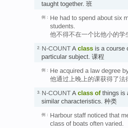
taught together. 班
He had to spend about six m
例：
students.
他不得不在一个比他小的学
N-COUNT
A
class
is a course 
2.
particular subject. 课程
He acquired a law degree by 
例：
他通过上晚上的课获得了法
N-COUNT
A
class
of
things is 
3.
similar characteristics. 种类
Harbour staff noticed that 
例：
class of boats often varied.