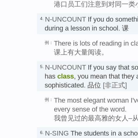
港口员工们注意到对同一类
N-UNCOUNT
If you do somet
4.
during a lesson in school. 课
There is lots of reading in cl
例：
课上有大量阅读。
N-UNCOUNT
If you say that 
5.
has
class
, you mean that they 
sophisticated. 品位
[非正式]
The most elegant woman I've
例：
every sense of the word.
我曾见过的最高雅的女人–
N-SING
The students in a schoo
6.