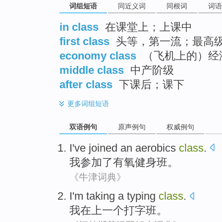
词组短语
同近义词
同根词
词语
in class
在课堂上；上课中
first class
头等，第一流；最高
economy class
（飞机上的）经
middle class
中产阶级
after class
下课后；课下
更多
词组短语
双语例句
原声例句
权威例句
I
've joined
an aerobics
class
.
我
参加
了
有氧
健身
班
。
《牛津词典》
I'm
taking
a
typing
class
.
我
在上
一个
打字
班。