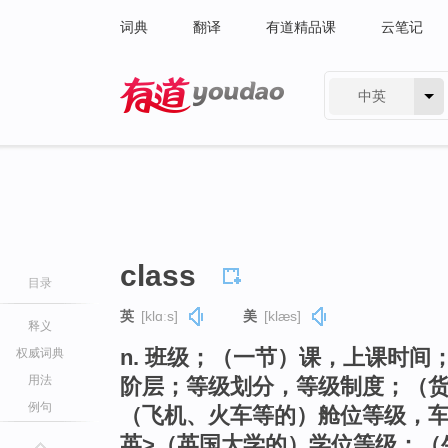
词典
翻译
有道精品课
云笔记
中英
有道 - 网易旗下搜索
class
目录
英
[klɑːs]
美
[klæs]
释义
n. 班级；（一节）课，上课时
权威词典
用法
阶层；等级划分，等级制度；（
例句
（飞机、火车等的）舱位等级，车
英>（英国大学的）学位等级；（