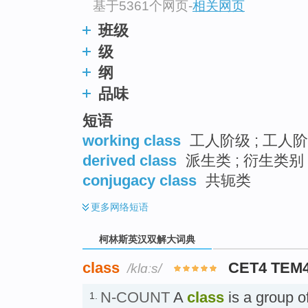
基于5361个网页
-
相关网页
班级
级
纲
品味
短语
working class
工人阶级 ; 工人阶
derived class
派生类 ; 衍生类别
conjugacy class
共轭类
更多
网络短语
柯林斯英汉双解大词典
class
CET4 TEM
/klɑːs/
N-COUNT
A
class
is a group o
1.