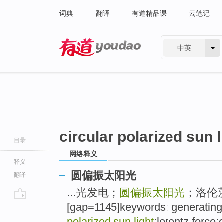
词典
翻译
有道精品课
云笔记
中英
有道 - 网易旗下搜索
circular polarized sun l
目录
网络释义
释义
圆偏振太阳光
翻译
...光发电；
圆偏振太阳光
；洛伦
[gap=1145]keywords: generating el
go
top
polarized sun light
;lorentz force;e