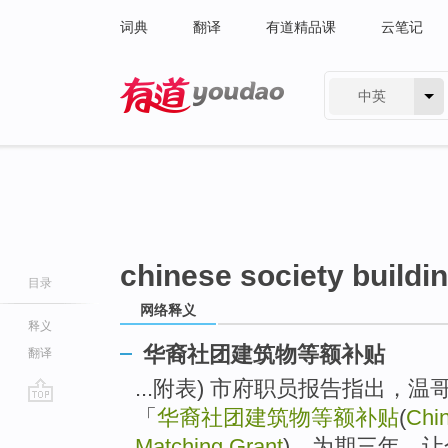
词典
翻译
有道精品课
云笔记
中英
有道 - 网易旗下搜索
chinese society buildi
目录
网络释义
释义
华裔社团建筑物等额补贴
翻译
...附表) 市府职员报告指出，温
「
华裔社团建筑物等额补贴
(
Chin
go
top
Matching Grant
)，为期三年，