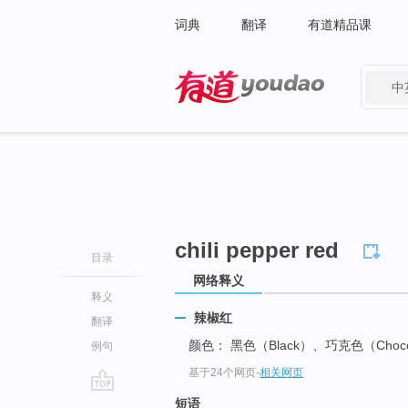
词典
翻译
有道精品课
中
有道 - 网易旗下搜索
chili pepper red
目录
网络释义
释义
辣椒红
翻译
颜色： 黑色（Black）、巧克色（Choco
例句
基于24个网页
-
相关网页
go
短语