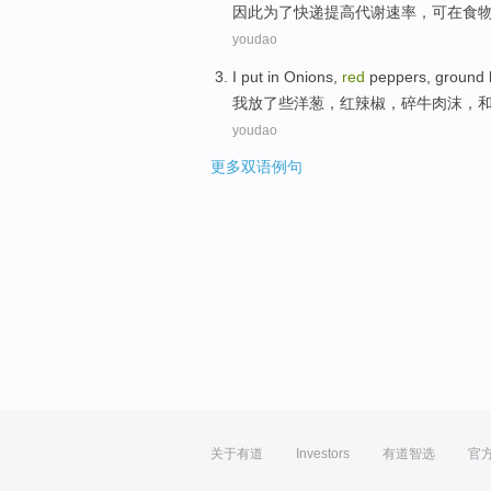
因此
为了
快递
提高
代谢速率，可在
食
youdao
I
put
in
Onions
,
red
peppers
,
ground
我
放
了
些洋葱
，
红
辣椒
，
碎
牛肉
沫，
youdao
更多双语例句
关于有道
Investors
有道智选
官