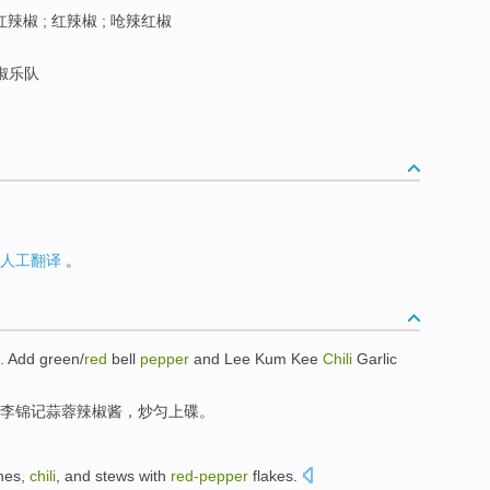
辣椒 ; 红辣椒 ; 呛辣红椒
椒乐队
人工翻译
。
e.
Add
green
/
red
bell
pepper
and
Lee Kum Kee
Chili
Garlic
李锦记
蒜
蓉辣椒
酱
，
炒
匀上碟。
hes
,
chili
, and
stews
with
red-
pepper
flakes.