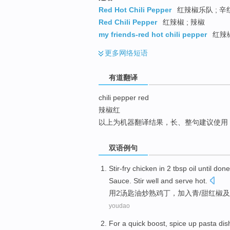
top
Red Hot Chili Pepper
红辣椒乐队 ; 辛红
Red Chili Pepper
红辣椒 ; 辣椒
my friends-red hot chili pepper
红辣
更多
网络短语
有道翻译
chili pepper red
辣椒红
以上为机器翻译结果，长、整句建议使用
双语例句
Stir-fry chicken
in
2
tbsp
oil
until don
Sauce
.
Stir
well and serve hot.
用
2
汤匙
油
炒
熟鸡丁，
加入
青
/甜
红
椒
及
youdao
For
a quick
boost
, spice up pasta
dis