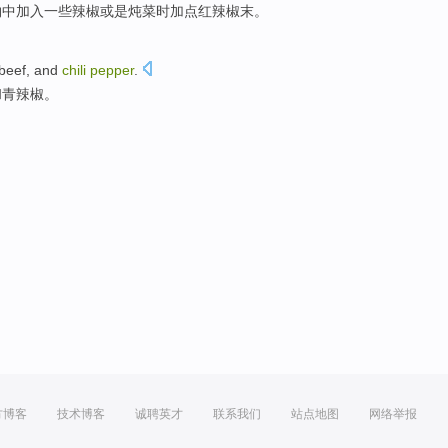
物
中加入一些
辣椒
或是
炖
菜时
加点
红辣椒末。
beef
,
and
chili
pepper
.
和
青辣椒。
方博客
技术博客
诚聘英才
联系我们
站点地图
网络举报