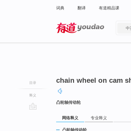
词典
翻译
有道精品课
中
有道 - 网易旗下搜索
chain wheel on cam sh
目录
释义
凸轮轴传动轮
go
网络释义
专业释义
top
凸轮轴传动轮