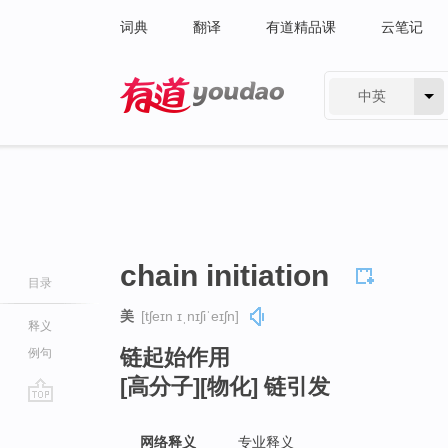
词典
翻译
有道精品课
云笔记
中英
有道 - 网易旗下搜索
chain initiation
目录
美
[tʃeɪn ɪˌnɪʃiˈeɪʃn]
释义
链起始作用
例句
[高分子][物化] 链引发
go
top
网络释义
专业释义