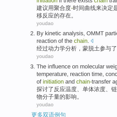
initiation
if
there exists
chain
tra
建议
用
聚合度
-
时间
曲线
来
决定
移
反应
的
存在
。
youdao
By kinetic
analysis
,
OMMT
part
reaction
of the
chain
.
经过
动力学
分析
，
蒙脱土
参与
了
youdao
The
influence on
molecular
wei
temperature
, reaction time,
conc
of
initiation
and
chain-
transfer
a
探讨
了
反应
温度
、
单体
浓度
、链
物分子量
的
影响
。
youdao
更多双语例句