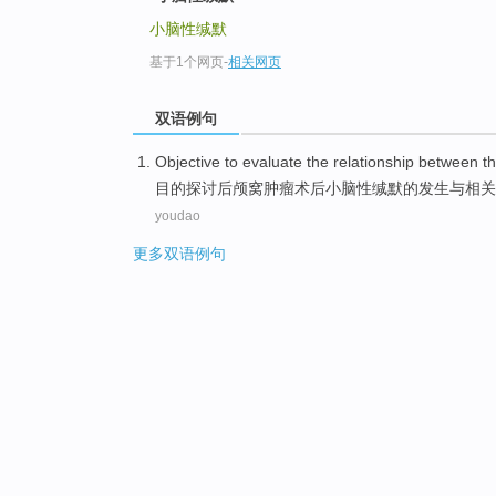
小脑性缄默
基于1个网页
-
相关网页
双语例句
Objective
to evaluate
the
relationship between
t
目的
探讨
后颅窝肿瘤术后
小脑
性
缄默
的发生
与
相关
youdao
更多双语例句