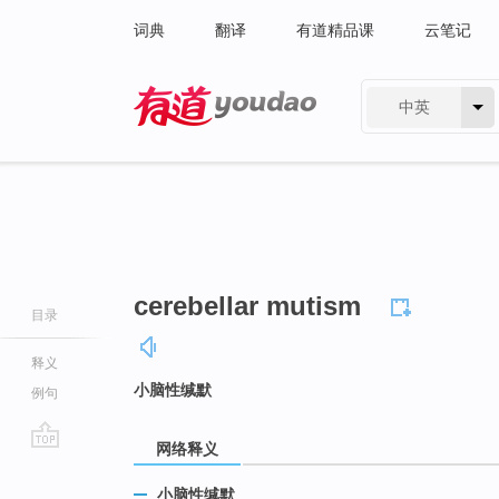
词典
翻译
有道精品课
云笔记
中英
有道 - 网易旗下搜索
cerebellar mutism
目录
释义
小脑性缄默
例句
网络释义
go
top
小脑性缄默