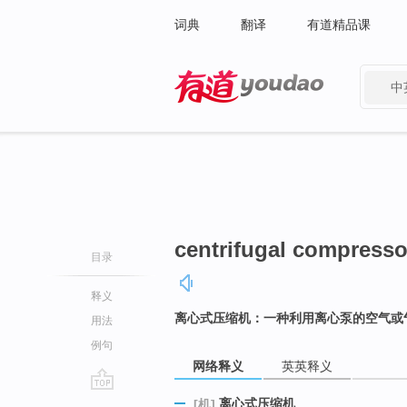
词典
翻译
有道精品课
中
有道 - 网易旗下搜索
centrifugal compresso
目录
释义
离心式压缩机：一种利用离心泵的空气或
用法
例句
网络释义
英英释义
go
离心式压缩机
[机]