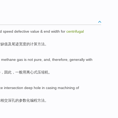
nd
speed
defective
value
&
end
width
for
centrifugal
亏缺
值
及
尾迹宽度
的
计算
方法
。
methane
gas
is not
pure
, and,
therefore
,
generally
with
净
，
因此
，
一般
用
离心式
压缩机
。
ce
intersection
deep
hole
in
casing
machining
of
间
相交
深
孔
的
参数
化
编程
方法。