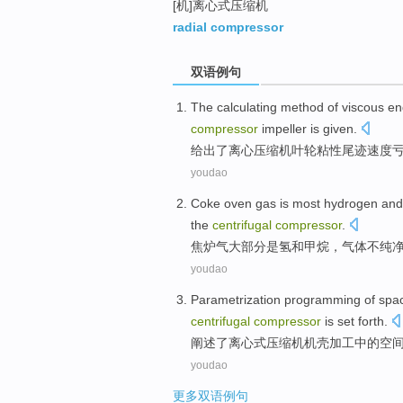
[机]离心式压缩机
radial compressor
双语例句
The
calculating
method
of
viscous
e
compressor
impeller
is
given
.
给出了
离心
压缩机
叶轮
粘性尾迹
速度
youdao
Coke oven
gas
is
most
hydrogen
and
the
centrifugal
compressor
.
焦炉
气
大部分
是
氢
和
甲烷
，
气体
不
纯
youdao
Parametrization
programming
of
spa
centrifugal
compressor
is set forth.
阐述了
离心式
压缩机
机壳
加工
中的
空
youdao
更多双语例句