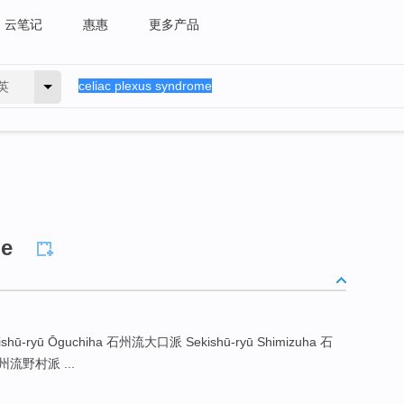
云笔记
惠惠
更多产品
英
me
Sekishū-ryū Ōguchiha 石州流大口派 Sekishū-ryū Shimizuha 石
石州流野村派 ...