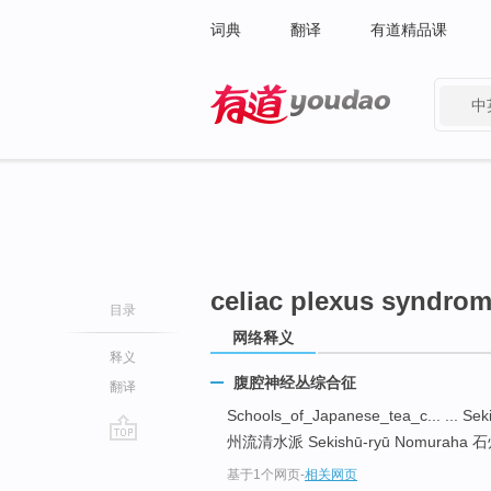
词典
翻译
有道精品课
中
有道 - 网易旗下搜索
celiac plexus syndro
目录
网络释义
释义
腹腔神经丛综合征
翻译
Schools_of_Japanese_tea_c... ... 
州流清水派 Sekishū-ryū Nomuraha 
go
基于1个网页
-
相关网页
top