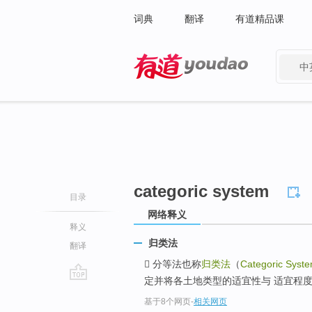
词典
翻译
有道精品课
中
有道 - 网易旗下搜索
categoric system
目录
网络释义
释义
归类法
翻译
 分等法也称
归类法
（
Categoric Syst
定并将各土地类型的适宜性与 适宜程度
go
基于8个网页
-
相关网页
top