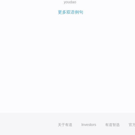
youdao
更多双语例句
关于有道
Investors
有道智选
官