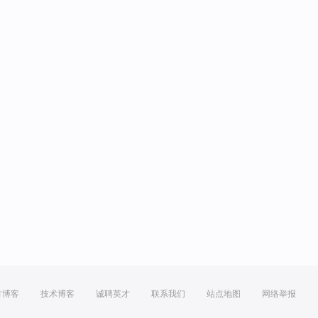
方博客
技术博客
诚聘英才
联系我们
站点地图
网络举报