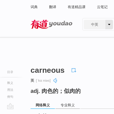
词典
翻译
有道精品课
云笔记
中英
有道 - 网易旗下搜索
carneous
目录
英
[ˈkɑːniəs]
释义
adj. 肉色的；似肉的
用法
例句
网络释义
专业释义
go