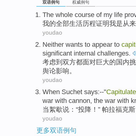
双语例句
权威例句
The
whole
course
of
my
life
pro
我
的
全部
生活
历程
证明
我
是从来
youdao
Neither wants
to appear
to
capit
significant
internal
challenges
.
考虑
到
双方都
面对
巨大的国内挑
舆论影响。
youdao
When
Suchet
says
:--"
Capitulate
war with cannon, the war with k
当
絮歇
说
：“
投降
！” 帕拉福克斯
youdao
更多双语例句