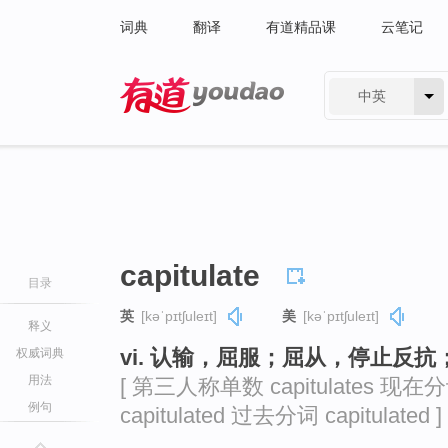
词典
翻译
有道精品课
云笔记
中英
有道 - 网易旗下搜索
capitulate
目录
英
[kəˈpɪtʃuleɪt]
美
[kəˈpɪtʃuleɪt]
释义
vi. 认输，屈服；屈从，停止反
权威词典
用法
[ 第三人称单数 capitulates 现在分词
例句
capitulated 过去分词 capitulated ]