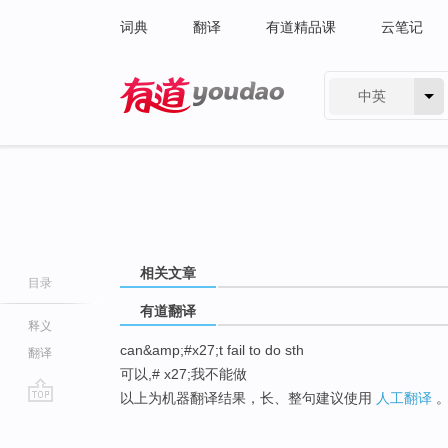
词典
翻译
有道精品课
云笔记
中英
有道 - 网易旗下搜索
相关文章
目录
有道翻译
释义
can&amp;#x27;t fail to do sth
翻译
可以,# x27;我不能做
以上为机器翻译结果，长、整句建议使用
人工翻译
go
top