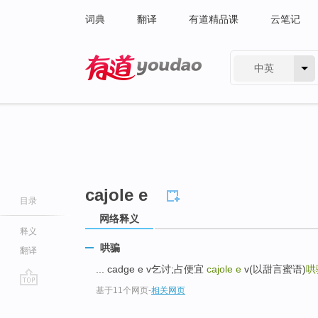
词典
翻译
有道精品课
云笔记
中英
有道 - 网易旗下搜索
cajole e
目录
网络释义
释义
哄骗
翻译
... cadge e v乞讨;占便宜
cajole e
v(以甜言蜜语)
哄
基于11个网页
-
相关网页
go
top