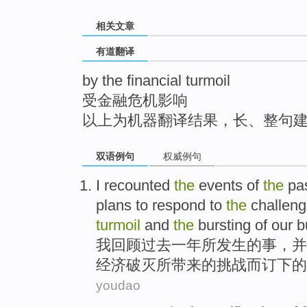
top
相关文章
有道翻译
by the financial turmoil
受金融危机影响
以上为机器翻译结果，长、整句
双语例句
权威例句
I
recounted
the
events
of
the
pa
plans
to
respond to
the
challen
turmoil
and
the
bursting
of our
b
我
回顾
过去
一年所
发生
的
事，
并
经济
破灭
所
带来
的
挑战
而订下的
youdao