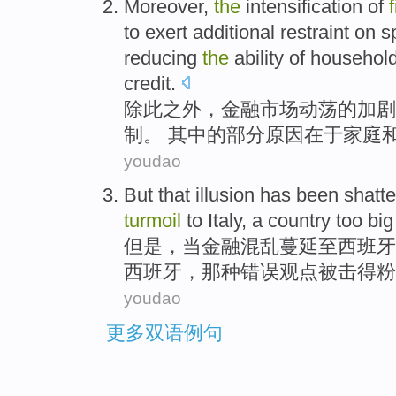
Moreover
,
the
intensification
of
to exert
additional
restraint
on
s
reducing
the
ability
of
househol
credit
.
除此之外
，
金融
市场
动荡
的
加剧
制
。 其中的
部分
原因在于
家庭
youdao
But
that illusion has
been
shatt
turmoil
to
Italy
, a
country
too
big
但是
，当
金融
混乱
蔓延至
西班牙
西班牙
，那种错误观点
被
击得
粉
youdao
更多双语例句