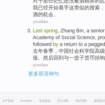
对于
那些
记忆
还
没
被
酒精弄的迟
我
已经
开始
着手这
类似的
搜索
，
酒的机会。
youdao
Last
spring
, Zhang
Bin
, a
senior
Academy
of
Social
Science,
pr
followed
by
a
return to
a
pegge
去年
春季
，
中国
社会
科学院
高级
值
、
然后
回到
与
一
篮子货币
挂钩
youdao
更多双语例句
关于有道
Investors
有道智选
官方博客
技术博客
诚聘英