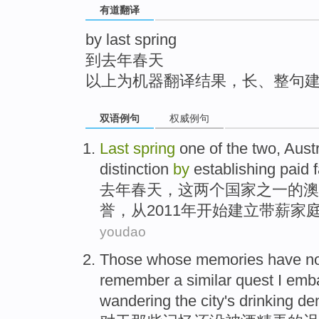
有道翻译
top
by last spring
到去年春天
以上为机器翻译结果，长、整句
双语例句
权威例句
Last
spring
one
of
the
two
,
Austr
distinction
by
establishing
paid
去年
春天
，
这
两个
国家之一
的
澳
誉
，从2011年
开始
建立
带薪
家
youdao
Those whose
memories
have
no
remember
a
similar
quest
I
emb
wandering
the
city
's
drinking
den