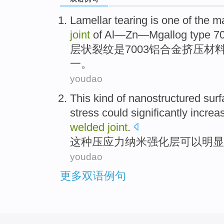
Lamellar
tearing
is
one
of
the
m
joint
of Al—Zn—Mgallog type 70
层状
裂纹
是
7003
铝合金挤压材
一。
youdao
This kind
of
nanostructured
sur
stress
could
significantly
increa
welded
joint
.
这种
压
应力
纳米
强化
层
可以
明显
youdao
更多双语例句