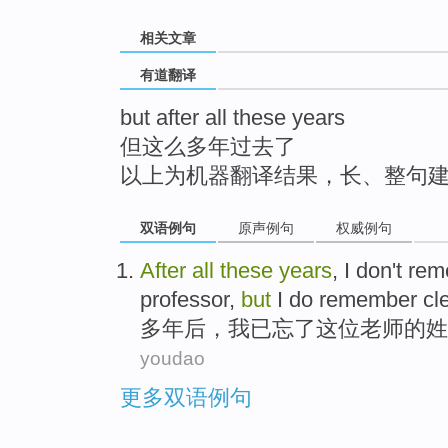
top
相关文章
有道翻译
but after all these years
但这么多年过去了
以上为机器翻译结果，长、整句
双语例句
原声例句
权威例句
After
all
these
years
,
I
don
't re
professor
,
but
I do
remember
cl
多年
后
，
我
已忘了
这位
老师
的
姓
youdao
更多双语例句