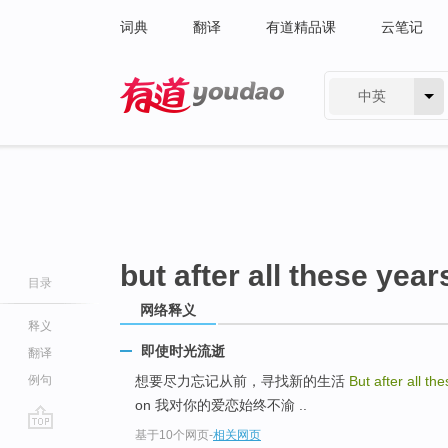
词典
翻译
有道精品课
云笔记
中英
有道 - 网易旗下搜索
but after all these year
目录
网络释义
释义
即使时光流逝
翻译
例句
想要尽力忘记从前，寻找新的生活
But after all th
on 我对你的爱恋始终不渝 ..
基于10个网页
-
相关网页
go