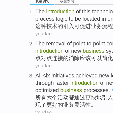
双语例句
权威例句
The
introduction
of
this
technol
process
logic
to
be
located
in
o
这种
技术
的
引入
可促进
业务
流程
youdao
The
removal
of point-to-point
co
introduction
of
new
business
sy
点
对
点
连接
的
消除
应该
可以简化
youdao
All
six
initiatives
achieved
new l
through
faster
introduction
of
ne
optimized
business
processes
.
所有
六个
活动都
通过
更快地
引入
现了
更好
的
业务
灵活性
。
youdao