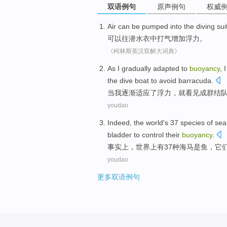
双语例句
原声例句
权威
Air
can be
pumped
into the diving sui
可以
往潜水衣中打气
增加
浮力
。
《柯林斯英汉双解大词典》
As
I
gradually
adapted to
buoyancy
,
I
the
dive
boat
to
avoid
barracuda
.
当
我
逐渐
适应
了
浮力
，
就
看见
成群结
youdao
Indeed
,
the world
's
37
species of
sea
bladder
to
control
their
buoyancy
.
事实上
，世界
上
有
37
种
海马
是
鱼
，它
youdao
更多双语例句