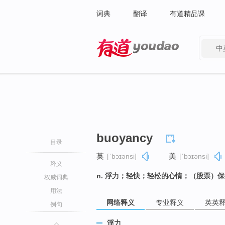
词典
翻译
有道精品课
中
有道 - 网易旗下搜索
buoyancy
目录
英
[ˈbɔɪənsi]
美
[ˈbɔɪənsi]
释义
n. 浮力；轻快；轻松的心情；（股票）
权威词典
用法
网络释义
专业释义
英英
例句
浮力