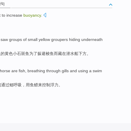
例句
t to
increase
buoyancy
.
saw
groups
of
small
yellow
groupers
hiding
underneath
队
的
黄色
小
石斑鱼
为了
躲避
梭鱼而藏
在
潜水
船
下方。
horse
are
fish
,
breathing
through
gills
and
using a
swim
们
通过
鳃
呼吸
，
用
鱼鳔
来
控制
浮力。