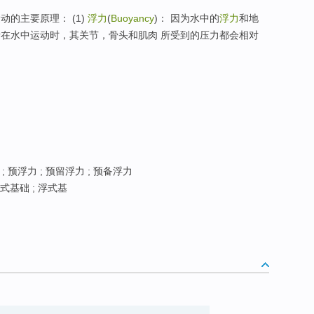
的主要原理： (1)
浮力
(
Buoyancy
)： 因为水中的
浮力
和地
者在水中运动时，其关节，骨头和肌肉 所受到的压力都会相对
; 预浮力 ; 预留浮力 ; 预备浮力
浮式基础 ; 浮式基