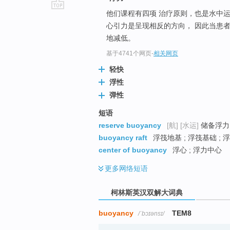
他们课程有四项 治疗原则，也是水中运动
go
心引力是呈现相反的方向， 因此当患
top
地减低。
基于4741个网页
-
相关网页
轻快
浮性
弹性
短语
reserve buoyancy
[航]
[水运]
储备浮力 
buoyancy raft
浮筏地基 ; 浮筏基础 ; 
center of buoyancy
浮心 ; 浮力中心
更多
网络短语
柯林斯英汉双解大词典
buoyancy
TEM8
/ˈbɔɪənsɪ/