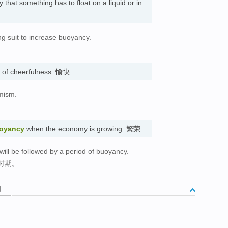
ty that something has to float on a liquid or in
ng suit to increase buoyancy.
g of cheerfulness. 愉快
mism.
oyancy
when the economy is growing. 繁荣
 will be followed by a period of buoyancy.
时期。
词