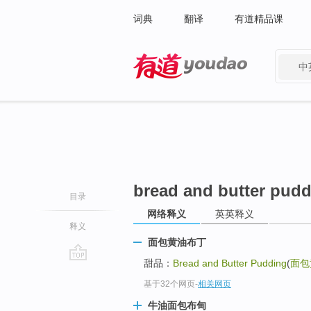
词典
翻译
有道精品课
中
有道 - 网易旗下搜索
bread and butter pud
目录
网络释义
英英释义
释义
面包黄油布丁
甜品：
Bread and Butter Pudding
(
面包
go
基于32个网页
-
相关网页
top
牛油面包布甸