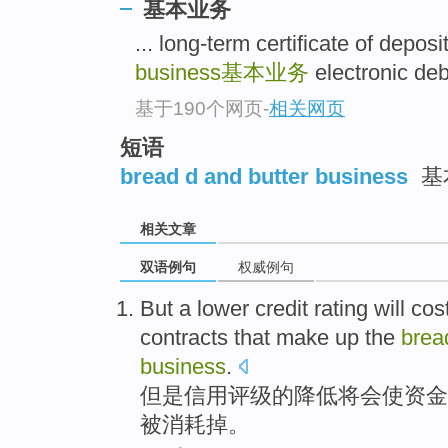
基本业务
... long-term certificate of 
business
基本业务
electronic d
基于190个网页
-
相关网页
短语
bread d and butter business
基
相关文章
双语例句
权威例句
But
a
lower
credit
rating
will
cos
contracts
that make
up the
bre
business
.
但是
信用
评级
的
降低
将会
使
资金
被
消耗
掉。