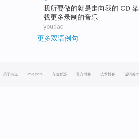
我
所要
做
的
就是
走向
我
的
CD
架
载
更多
录制
的
音乐
。
youdao
更多双语例句
关于有道
Investors
有道智选
官方博客
技术博客
诚聘英