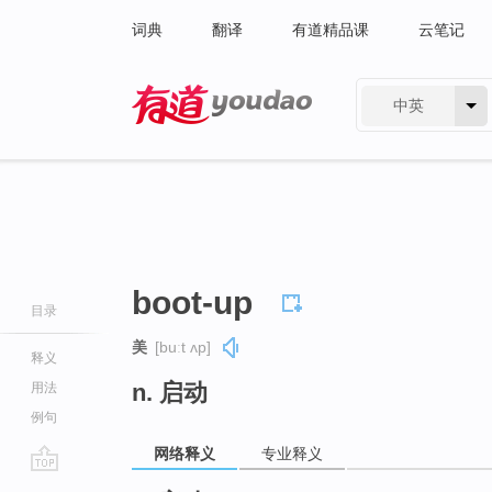
词典
翻译
有道精品课
云笔记
中英
有道 - 网易旗下搜索
boot-up
目录
美
[buːt ʌp]
释义
n. 启动
用法
例句
网络释义
专业释义
go