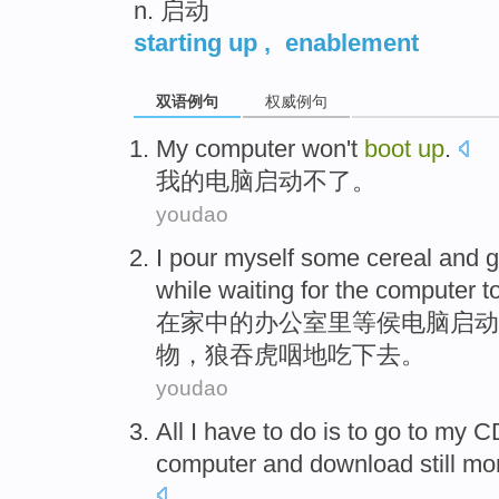
n. 启动
starting up
,
enablement
双语例句
权威例句
My
computer
won't
boot
up
.
我
的
电脑
启动
不
了。
youdao
I
pour
myself
some
cereal
and
g
while
waiting
for the
computer
t
在家
中的
办公室里
等
侯电脑启动
物
，狼吞虎咽
地吃下去
。
youdao
All
I
have
to
do
is
to go to
my
C
computer
and
download
still mo