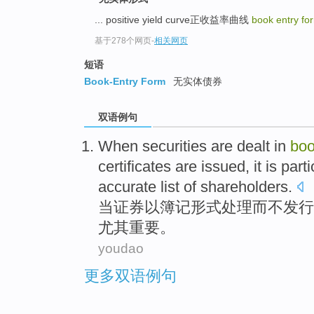
... positive yield curve正收益率曲线
book entry fo
基于278个网页
-
相关网页
短语
Book-Entry Form
无实体债券
双语例句
When
securities
are dealt in
bo
certificates
are
issued
,
it is part
accurate
list
of
shareholders
.
当
证券
以
簿记
形式
处理
而
不
发行
尤其
重要
。
youdao
更多双语例句