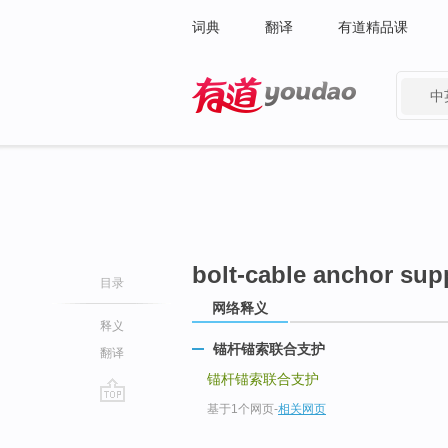
词典
翻译
有道精品课
中
有道 - 网易旗下搜索
bolt-cable anchor sup
目录
网络释义
释义
锚杆锚索联合支护
翻译
锚杆锚索联合支护
基于1个网页
-
相关网页
go
top