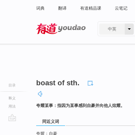
词典
翻译
有道精品课
云笔记
中英
有道 - 网易旗下搜索
boast of sth.
目录
释义
夸耀某事：指因为某事感到自豪并向他人炫耀。
用法
同近义词
go
top
夸耀；自豪