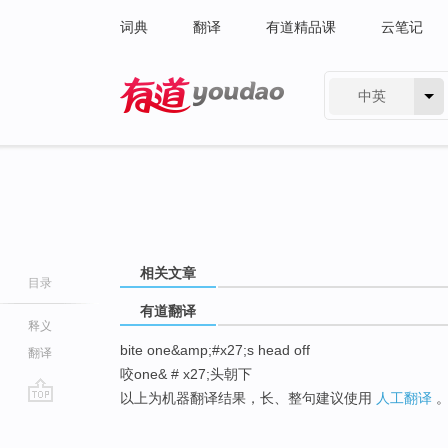
词典
翻译
有道精品课
云笔记
中英
有道 - 网易旗下搜索
相关文章
目录
有道翻译
释义
bite one&amp;#x27;s head off
翻译
咬one& # x27;头朝下
以上为机器翻译结果，长、整句建议使用
人工翻译
go
top