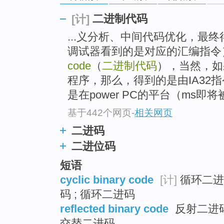
go
top
二进制代码
[计]
...义分析、中间代码优化，最
调试器看到的是对应的汇编指令
code
（
二进制代码
），当然，如
程序，那么，得到的是由IA32
是在power PC的平台（ms即将被a
基于442个网页
-
相关网页
二进码
二进位码
短语
cyclic binary code
[计]
循环二进制
码 ; 循环二进码
reflected binary code
反射二进码 
交替二进码