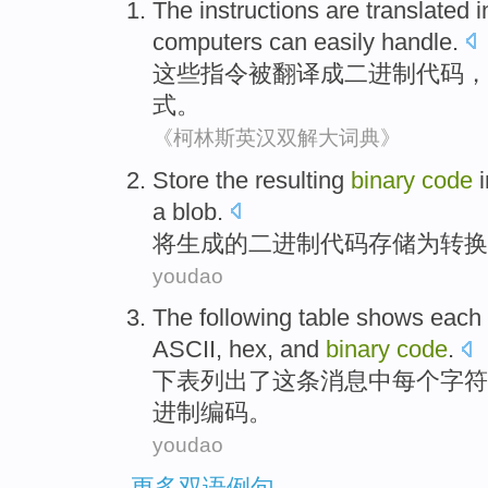
The
instructions
are translated
i
computers
can easily
handle
.
这些
指令
被
翻译
成
二进制
代码
，
式
。
《柯林斯英汉双解大词典》
Store
the
resulting
binary
code
a
blob
.
将
生成
的
二进制
代码
存储
为
转换
youdao
The following
table
shows
each
ASCII
,
hex
,
and
binary
code
.
下
表
列出了
这
条消息
中
每个
字符
进制
编码。
youdao
更多双语例句