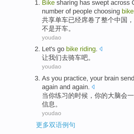
Bike
sharing
has
swept across
number
of
people
choosing
bike
共享
单车
已经
席卷
了整个
中国
，
不是
开车
。
youdao
Let
's
go
bike
riding
.
让
我们
去
骑车吧。
youdao
As
you
practice
,
your
brain
sen
again
and
again
.
当
你
练习
的时候，
你
的
大脑
会一
信息
。
youdao
更多双语例句