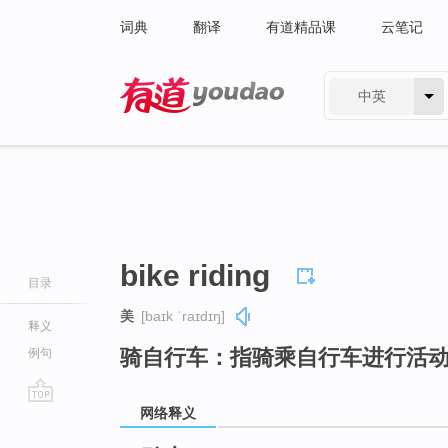
词典
翻译
有道精品课
云笔记
中英
有道 - 网易旗下搜索
bike riding
目录
美
[baɪk ˈraɪdɪŋ]
释义
骑自行车：指骑乘自行车进行活
例句
网络释义
go
top