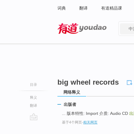
词典
翻译
有道精品课
中
有道 - 网易旗下搜索
big wheel records
目录
网络释义
释义
出版者
翻译
... 版本特性: Import 介质: Audio CD
出
基于4个网页
-
相关网页
go
top