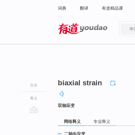
词典
翻译
有道精品课
中
有道 - 网易旗下搜索
biaxial strain
目录
释义
双轴应变
go
网络释义
专业释义
top
二轴向应变