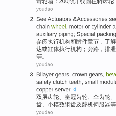
齿轮
箱
：200
渐开线
圆柱
斜
齿轮
youdao
See
Actuators
&Accessories
se
chain
wheel
,
motor
or
cylinder a
auxiliary
piping
;
Special
packin
参阅
执行
机构
和
附件
章节
，了解
达
或
缸体
执行机构；
旁路
，
排泄
等
。
youdao
Bilayer
gears
,
crown
gears,
bev
safety
clutch
teeth
,
small
modul
copper
server
.
双层
齿轮
、
皇冠
齿轮、
伞齿轮
、
齿
、
小
模数
铜
齿及
舵机
伺服器
等
youdao