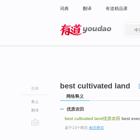
词典
翻译
有道精品课
中
有道 - 网易旗下搜索
best cultivated land
目录
网络释义
释义
优质农田
翻译
best cultivated land
优质农田
best ex
基于13个网页
-
相关网页
go
top