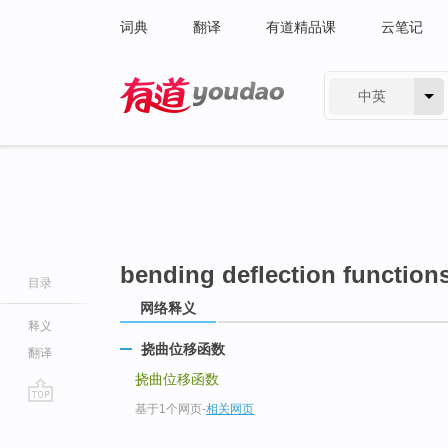
词典
翻译
有道精品课
云笔记
中英
有道 - 网易旗下搜索
bending deflection function
目录
网络释义
释义
挠曲位移函数
翻译
挠曲位移函数
基于1个网页
-
相关网页
go
top