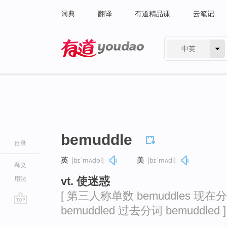
词典
翻译
有道精品课
云笔记
中英
有道 - 网易旗下搜索
bemuddle
目录
英
[bɪˈmʌdəl]
美
[bɪˈmʌdl]
释义
vt. 使迷惑
用法
[ 第三人称单数 bemuddles 现在分词
bemuddled 过去分词 bemuddled ]
go
top