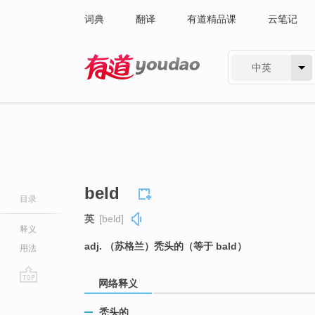
词典
翻译
有道精品课
云笔记
中英
有道 - 网易旗下搜索
beld
目录
英
[beld]
释义
adj. （苏格兰）秃头的（等于 bald）
用法
网络释义
go
top
秃头的