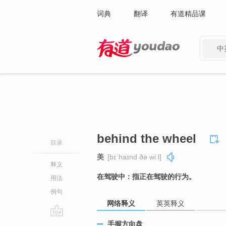
词典
翻译
有道精品课
中
有道 - 网易旗下搜索
behind the wheel
目录
美
[bɪˈhaɪnd ðə wiːl]
释义
在驾驶中：指正在驾驶的行为。
用法
例句
网络释义
英英释义
go
手握方向盘