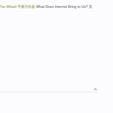
 The Wheel
手握方向盘
What Does Internet Bring to Us? 互