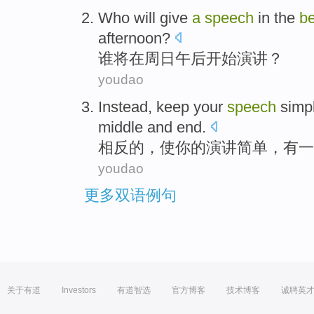
W
ho will give
a
speech
in the
be
afternoon?
谁
将在周日午后开始演讲？
youdao
Instead
,
keep
your
speech
simp
middle
and
end
.
相反
的，
使
你
的
演讲
简单
，
有
一
youdao
更多双语例句
关于有道
Investors
有道智选
官方博客
技术博客
诚聘英