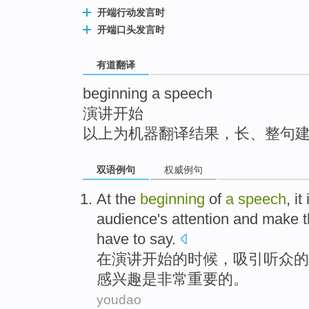
top
开端行动发言时
开端口头发言时
有道翻译
beginning a speech
演讲开始
以上为机器翻译结果，长、整句
双语例句
权威例句
At
the
beginning
of
a
speech
,
it 
audience
's
attention
and
make
have to say
.
在
演讲
开始
的
时候，
吸引
听众
的
感
兴趣
是
非常
重要
的。
youdao