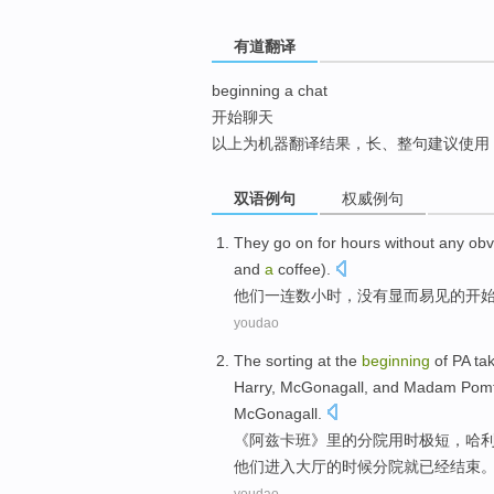
top
有道翻译
beginning a chat
开始聊天
以上为机器翻译结果，长、整句建议使用
双语例句
权威例句
They
go on
for hours
without any
obv
and
a
coffee
).
他们
一连
数
小时，
没有
显而易见
的
开
youdao
The sorting
at
the
beginning
of
PA tak
Harry
,
McGonagall
, and
Madam Pomf
McGonagall.
《阿兹卡班》里
的
分院
用时极短，
哈
他们进入大厅的时候分院就已经结束
youdao