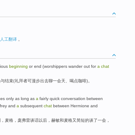
人工翻译
。
ious
beginning
or
end
(
worshippers
wander
out
for
a
chat
始
与
结束
(
礼拜者可
漫步
出去
聊
一会
天、喝点咖啡)。
es only as long as
a
fairly quick
conversation
between
rey
and
a
subsequent
chat
between
Hermione
and
利
，
麦格
，
庞
弗雷
谈话
以后
，
赫敏
和
麦格又简短
的
谈了一会，
。