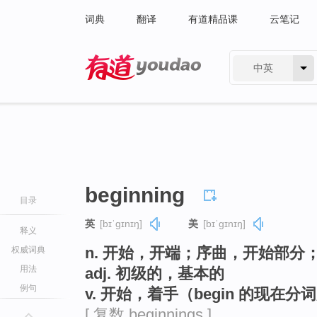
词典
翻译
有道精品课
云笔记
中英
有道 - 网易旗下搜索
beginning
目录
英
[bɪˈɡɪnɪŋ]
美
[bɪˈɡɪnɪŋ]
释义
n. 开始，开端；序曲，开始部
权威词典
用法
adj. 初级的，基本的
例句
v. 开始，着手（begin 的现在分
[ 复数 beginnings ]