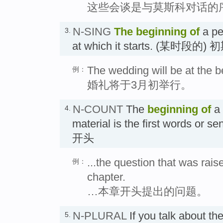
这些会谈是与莫斯科对话的
N-SING
The
beginning
of
a per
3.
at which it starts. (某时段的) 
The wedding will be at the b
例：
婚礼将于3月初举行。
N-COUNT
The
beginning
of
a 
4.
material is the first words or 
开头
...the question that was rais
例：
chapter.
…本章开头提出的问题。
N-PLURAL
If you talk about th
5.