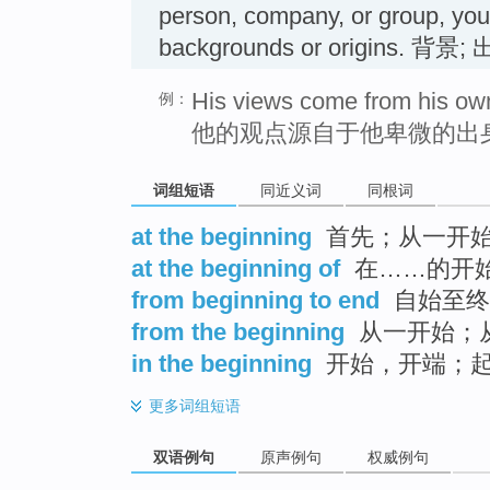
person, company, or group, you a
backgrounds or origins. 背景;
His views come from his ow
例：
他的观点源自于他卑微的出
词组短语
同近义词
同根词
at the beginning
首先；从一开
at the beginning of
在……的开
from beginning to end
自始至终
from the beginning
从一开始；
in the beginning
开始，开端；
更多
词组短语
双语例句
原声例句
权威例句