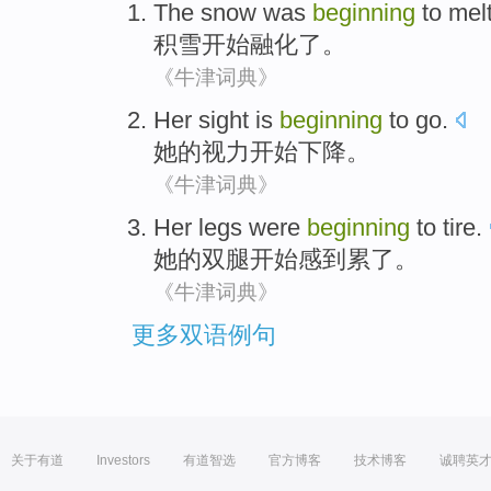
The snow was
beginning
to
mel
积雪
开始
融化了
。
《牛津词典》
Her
sight is
beginning
to
go.
她
的
视力
开始
下降。
《牛津词典》
Her
legs were
beginning
to
tire
.
她
的
双腿
开始
感到累了
。
《牛津词典》
更多双语例句
关于有道
Investors
有道智选
官方博客
技术博客
诚聘英