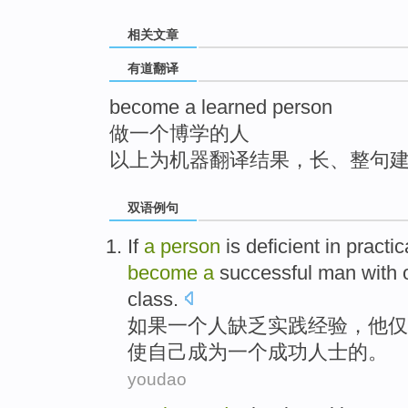
top
相关文章
有道翻译
become a learned person
做一个博学的人
以上为机器翻译结果，长、整句
双语例句
If
a
person
is
deficient
in
practic
become
a
successful man with
class.
如果
一
个
人
缺乏
实践
经验
，
他
仅
使自己
成为
一个
成功
人士的。
youdao