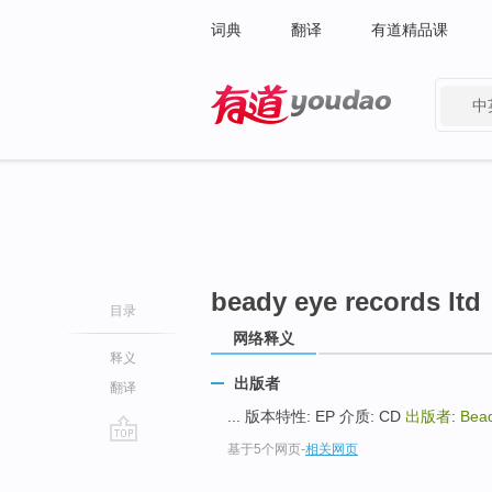
词典
翻译
有道精品课
中
有道 - 网易旗下搜索
beady eye records ltd
目录
网络释义
释义
出版者
翻译
... 版本特性: EP 介质: CD
出版者
:
Bead
基于5个网页
-
相关网页
go
top