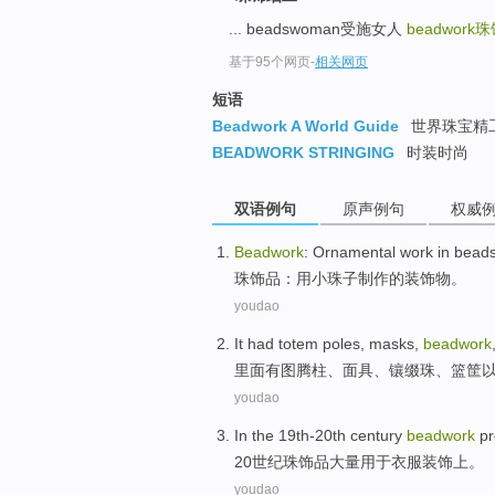
top
... beadswoman受施女人
beadwork
珠
基于95个网页
-
相关网页
短语
Beadwork A World Guide
世界珠宝精
BEADWORK STRINGING
时装时尚
双语例句
原声例句
权威
Beadwork
:
Ornamental
work
in
bead
珠
饰品：
用
小珠子
制作的
装饰物
。
youdao
It
had
totem poles
,
masks
,
beadwork
里面
有
图腾
柱、
面具
、
镶缀珠
、
篮筐
youdao
In the 19th-20th
century
beadwork
pr
20
世纪
珠饰品
大量
用于
衣服
装饰上
。
youdao