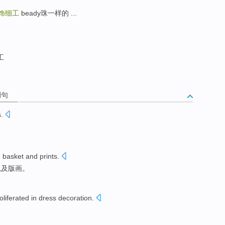
饰细工
beady珠一样的 ...
工
例句
s
.
,
basket
and
prints
.
以及
版画
。
oliferated in
dress
decoration
.