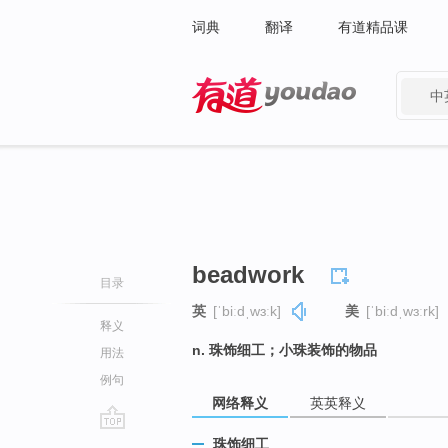
词典
翻译
有道精品课
中
有道 - 网易旗下搜索
beadwork
目录
英
[ˈbiːdˌwɜːk]
美
[ˈbiːdˌwɜːrk]
释义
n. 珠饰细工；小珠装饰的物品
用法
例句
网络释义
英英释义
go
珠饰细工