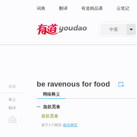
词典
翻译
有道精品课
云笔记
中英
有道 - 网易旗下搜索
be ravenous for food
目录
网络释义
释义
急欲觅食
翻译
急欲觅食
基于1个网页
-
相关网页
go
top