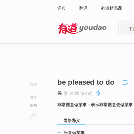
词典
翻译
有道精品课
中
有道 - 网易旗下搜索
be pleased to do
目录
美
[bi pliːzd tu duː]
释义
非常愿意做某事：表示非常愿意去做某事
例句
网络释义
go
top
乐意做某事