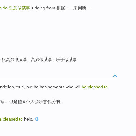
to do
乐意做某事
judging from 根据……来判断 ...
 很高兴做某事 ; 高兴做某事 ; 乐于做某事
ndelion
,
true
,
but
he
has servants who
will
be
pleased
to
没错
，
但是
他
又
仆人
会
乐意代劳的。
e
pleased
to
help
.
。