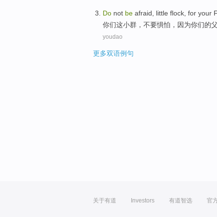
Do
not
be
afraid
,
little
flock
,
for
your
F
你们这
小
群
，不要
惧怕
，
因为
你们
的
youdao
更多双语例句
关于有道
Investors
有道智选
官