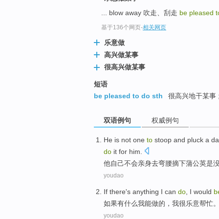
... blow away 吹走、刮走
be pleased 
基于136个网页
-
相关网页
乐意做
高兴做某事
很高兴做某事
短语
be pleased to do sth
很高兴地干某事 ;
双语例句
权威例句
He
is
not
one
to
stoop
and
pluck
a da
do
it
for
him.
他
自己
不会
亲身
去
弯腰
摘下
蒲公英
是
youdao
If
there's
anything
I
can
do
, I
would
b
如果
有
什么
我
能
做
的，我很
乐意
帮忙
youdao