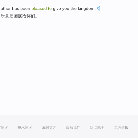
ather
has been
pleased
to
give
you
the
kingdom
.
父
乐意
把国
赐给
你们
。
方博客
技术博客
诚聘英才
联系我们
站点地图
网络举报