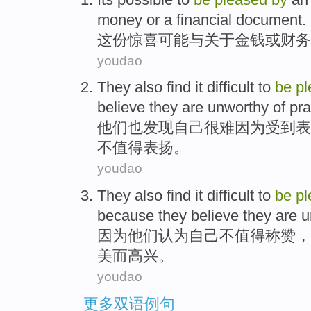
money
or
a
financial
document
.
这份
惊喜
可能
与关于
金钱
或
财务
youdao
They
also
find
it difficult to
be
pl
believe
they
are unworthy
of
pra
他们
也
发现自己
很难
因为
受到
表
不
值得表扬。
youdao
They
also
find
it difficult to
be
pl
because
they
believe
they
are 
因为
他们
认为
自己
不
值得称赞，
美
而高兴
。
youdao
更多双语例句